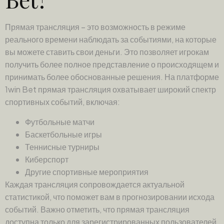
Прямая трансляция – это возможность в режиме
реального времени наблюдать за событиями, на которые
вы можете ставить свои деньги. Это позволяет игрокам
получить более полное представление о происходящем и
принимать более обоснованные решения. На платформе
1win Bet прямая трансляция охватывает широкий спектр
спортивных событий, включая:
Футбольные матчи
Баскетбольные игры
Теннисные турниры
Киберспорт
Другие спортивные мероприятия
Каждая трансляция сопровождается актуальной
статистикой, что поможет вам в прогнозировании исхода
событий. Важно отметить, что прямая трансляция
доступна только для зарегистрированных пользователей,