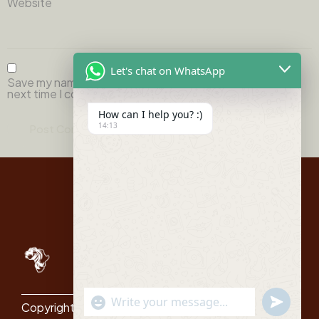
Website
Let's chat on WhatsApp
Save my name, email, and website in this browser for the
next time I comment.
How can I help you? :)
14:13
Quick
Links
Itenararies
"+chaty_settings.lang.emoji_picker+"
undefined
About Us
WhatsApp Message
Copyright © All Right