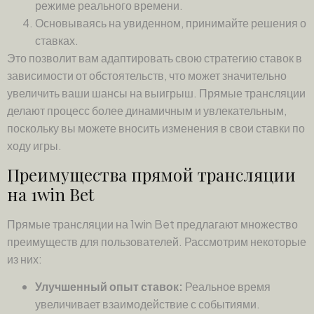
режиме реального времени.
Основываясь на увиденном, принимайте решения о
ставках.
Это позволит вам адаптировать свою стратегию ставок в
зависимости от обстоятельств, что может значительно
увеличить ваши шансы на выигрыш. Прямые трансляции
делают процесс более динамичным и увлекательным,
поскольку вы можете вносить изменения в свои ставки по
ходу игры.
Преимущества прямой трансляции
на 1win Bet
Прямые трансляции на 1win Bet предлагают множество
преимуществ для пользователей. Рассмотрим некоторые
из них:
Улучшенный опыт ставок:
Реальное время
увеличивает взаимодействие с событиями.