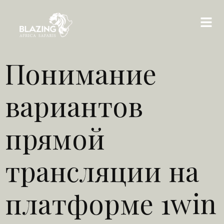
Понимание
вариантов
прямой
трансляции на
платформе 1win