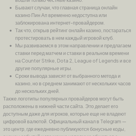
Бывают случаи, что главная страница онлайн
казино Пин Ап временно недоступна или
заблокирована интернет-провайдером.
Так что, открыв рейтинг онлайн казино, постараться
протестировать в нем каждый игровой клуб.
Мы развиваемся в этом направлении и предлагаем
ставки перед матчем и ставки в реальном времени
на Counter Strike, Dota 2, League of Legends и все
другие популярные игры.
Сроки вывода зависят от выбранного метода и
казино, но в среднем занимают от нескольких часов
до нескольких дней.
Также логотипы популярных провайдеров могут быть
расположены в нижней части сайта. Это делает его
доступным даже для игроков, которые еще не владеют
цифровой валютой. Официальный канал в Telegram —
это центр, где ежедневно публикуются бонусные коды,