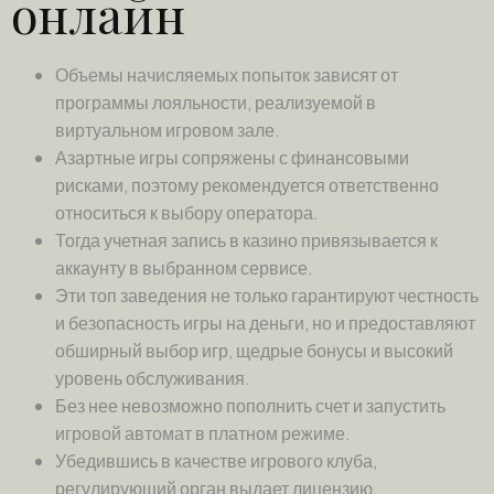
онлайн
Объемы начисляемых попыток зависят от
программы лояльности, реализуемой в
виртуальном игровом зале.
Азартные игры сопряжены с финансовыми
рисками, поэтому рекомендуется ответственно
относиться к выбору оператора.
Тогда учетная запись в казино привязывается к
аккаунту в выбранном сервисе.
Эти топ заведения не только гарантируют честность
и безопасность игры на деньги, но и предоставляют
обширный выбор игр, щедрые бонусы и высокий
уровень обслуживания.
Без нее невозможно пополнить счет и запустить
игровой автомат в платном режиме.
Убедившись в качестве игрового клуба,
регулирующий орган выдает лицензию.