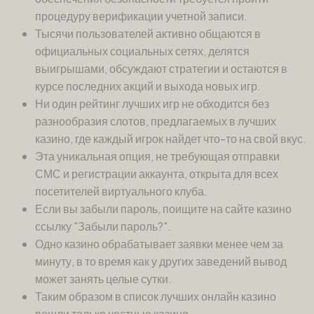
процедуру верификации учетной записи.
Тысячи пользователей активно общаются в
официальных социальных сетях, делятся
выигрышами, обсуждают стратегии и остаются в
курсе последних акций и выхода новых игр.
Ни один рейтинг лучших игр не обходится без
разнообразия слотов, предлагаемых в лучших
казино, где каждый игрок найдет что-то на свой вкус.
Эта уникальная опция, не требующая отправки
СМС и регистрации аккаунта, открыта для всех
посетителей виртуального клуба.
Если вы забыли пароль, поищите на сайте казино
ссылку "Забыли пароль?".
Одно казино обрабатывает заявки менее чем за
минуту, в то время как у других заведений вывод
может занять целые сутки.
Таким образом в список лучших онлайн казино
вошли только честные казино.