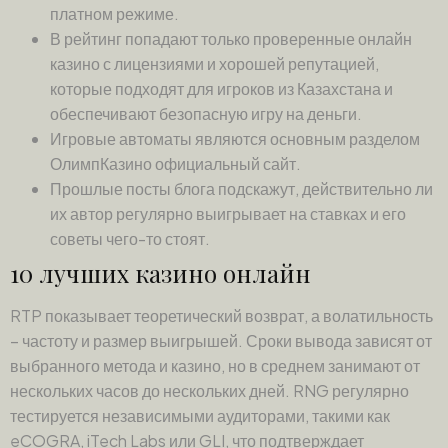
платном режиме.
В рейтинг попадают только проверенные онлайн
казино с лицензиями и хорошей репутацией,
которые подходят для игроков из Казахстана и
обеспечивают безопасную игру на деньги.
Игровые автоматы являются основным разделом
ОлимпКазино официальный сайт.
Прошлые посты блога подскажут, действительно ли
их автор регулярно выигрывает на ставках и его
советы чего-то стоят.
10 лучших казино онлайн
RTP показывает теоретический возврат, а волатильность
– частоту и размер выигрышей. Сроки вывода зависят от
выбранного метода и казино, но в среднем занимают от
нескольких часов до нескольких дней. RNG регулярно
тестируется независимыми аудиторами, такими как
eCOGRA, iTech Labs или GLI, что подтверждает