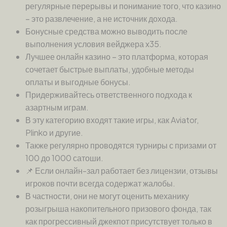
регулярные перерывы и понимание того, что казино
– это развлечение, а не источник дохода.
Бонусные средства можно выводить после
выполнения условия вейджера x35.
Лучшее онлайн казино – это платформа, которая
сочетает быстрые выплаты, удобные методы
оплаты и выгодные бонусы.
Придерживайтесь ответственного подхода к
азартным играм.
В эту категорию входят такие игры, как Aviator,
Plinko и другие.
Также регулярно проводятся турниры с призами от
100 до 1000 сатоши.
📌 Если онлайн-зал работает без лицензии, отзывы
игроков почти всегда содержат жалобы.
В частности, они не могут оценить механику
розыгрыша накопительного призового фонда, так
как прогрессивный джекпот присутствует только в