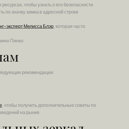
есурсах, чтобы узнать о его безопасности.
 по значку замка в адресной строке
нг-эксперт Мелисса Блэр
, которая часто
зино Пинко.
лам
 следующие рекомендации:
е
, чтобы получить дополнительные советы по
введений на рынке.
льных зеркал