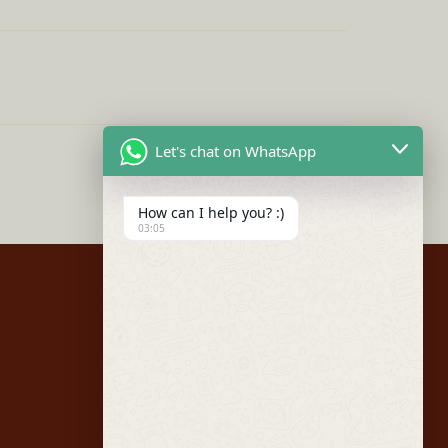
Let's chat on WhatsApp
How can I help you? :)
03:05
Social
Facebook
Instagram