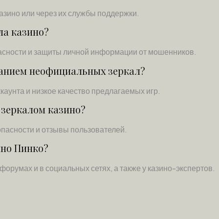
азино или через их службы поддержки.
ла казино?
асности и защиты личной информации от мошенников.
ованием неофициальных зеркал?
каунта и низкое качество предлагаемых игр.
т зеркалом казино?
пасности и отзывы пользователей.
ино Пинко?
румах и в социальных сетях, а также у казино-экспертов.