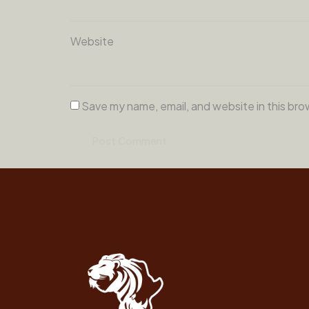
Website
Save my name, email, and website in this bro