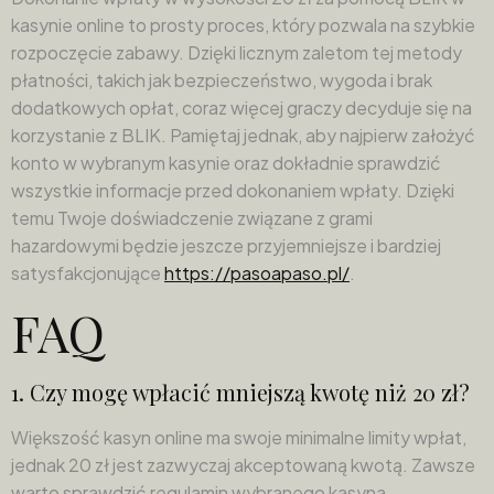
kasynie online to prosty proces, który pozwala na szybkie
rozpoczęcie zabawy. Dzięki licznym zaletom tej metody
płatności, takich jak bezpieczeństwo, wygoda i brak
dodatkowych opłat, coraz więcej graczy decyduje się na
korzystanie z BLIK. Pamiętaj jednak, aby najpierw założyć
konto w wybranym kasynie oraz dokładnie sprawdzić
wszystkie informacje przed dokonaniem wpłaty. Dzięki
temu Twoje doświadczenie związane z grami
hazardowymi będzie jeszcze przyjemniejsze i bardziej
satysfakcjonujące
https://pasoapaso.pl/
.
FAQ
1. Czy mogę wpłacić mniejszą kwotę niż 20 zł?
Większość kasyn online ma swoje minimalne limity wpłat,
jednak 20 zł jest zazwyczaj akceptowaną kwotą. Zawsze
warto sprawdzić regulamin wybranego kasyna.