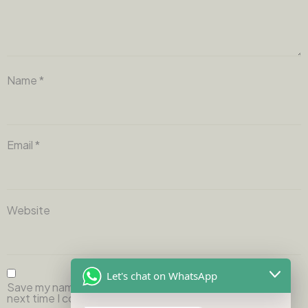
Name
*
Email
*
Website
Let's chat on WhatsApp
Save my name, email, and website in this browser for the
next time I comment.