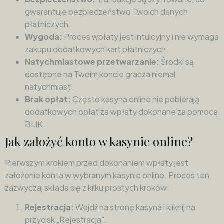
gwarantuje bezpieczeństwo Twoich danych
płatniczych.
Wygoda:
Proces wpłaty jest intuicyjny i nie wymaga
zakupu dodatkowych kart płatniczych.
Natychmiastowe przetwarzanie:
Środki są
dostępne na Twoim koncie gracza niemal
natychmiast.
Brak opłat:
Często kasyna online nie pobierają
dodatkowych opłat za wpłaty dokonane za pomocą
BLIK.
Jak założyć konto w kasynie online?
Pierwszym krokiem przed dokonaniem wpłaty jest
założenie konta w wybranym kasynie online. Proces ten
zazwyczaj składa się z kilku prostych kroków:
Rejestracja:
Wejdź na stronę kasyna i kliknij na
przycisk „Rejestracja”.