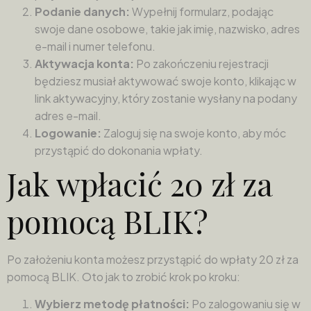
Podanie danych:
Wypełnij formularz, podając
swoje dane osobowe, takie jak imię, nazwisko, adres
e-mail i numer telefonu.
Aktywacja konta:
Po zakończeniu rejestracji
będziesz musiał aktywować swoje konto, klikając w
link aktywacyjny, który zostanie wysłany na podany
adres e-mail.
Logowanie:
Zaloguj się na swoje konto, aby móc
przystąpić do dokonania wpłaty.
Jak wpłacić 20 zł za
pomocą BLIK?
Po założeniu konta możesz przystąpić do wpłaty 20 zł za
pomocą BLIK. Oto jak to zrobić krok po kroku:
Wybierz metodę płatności:
Po zalogowaniu się w