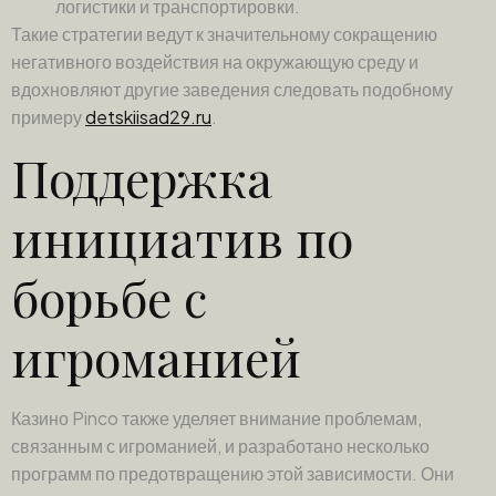
логистики и транспортировки.
Такие стратегии ведут к значительному сокращению
негативного воздействия на окружающую среду и
вдохновляют другие заведения следовать подобному
примеру
detskiisad29.ru
.
Поддержка
инициатив по
борьбе с
игроманией
Казино Pinco также уделяет внимание проблемам,
связанным с игроманией, и разработано несколько
программ по предотвращению этой зависимости. Они