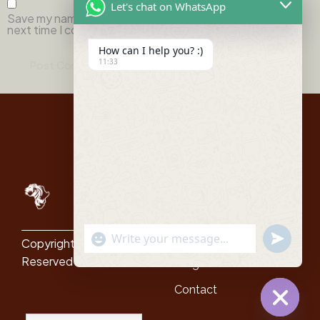
Let's chat on WhatsApp
Save my name, email, and website in this browser for the
next time I comment.
How can I help you? :)
11:33
Quick
Links
Itenararies
"+chaty_settings.lang.emoji_picker+"
About Us
undefined
WhatsApp Message
Copyright © All Right
Reserved
Blog
Contact