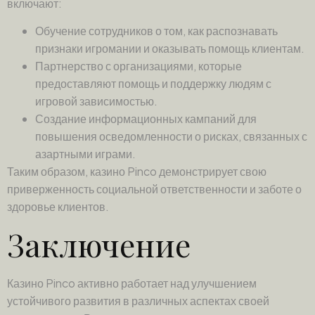
включают:
Обучение сотрудников о том, как распознавать
признаки игромании и оказывать помощь клиентам.
Партнерство с организациями, которые
предоставляют помощь и поддержку людям с
игровой зависимостью.
Создание информационных кампаний для
повышения осведомленности о рисках, связанных с
азартными играми.
Таким образом, казино Pinco демонстрирует свою
приверженность социальной ответственности и заботе о
здоровье клиентов.
Заключение
Казино Pinco активно работает над улучшением
устойчивого развития в различных аспектах своей