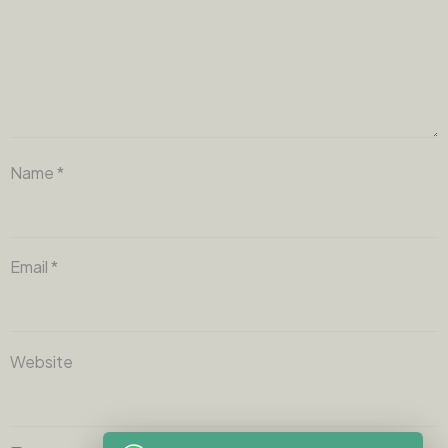
Name
*
Email
*
Website