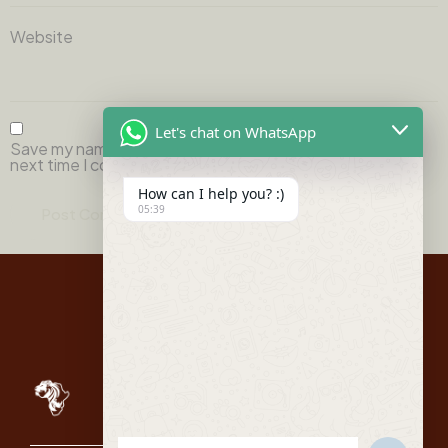
Website
Let's chat on WhatsApp
Save my name, email, and website in this browser for the
next time I comment.
How can I help you? :)
05:39
Quick
Links
Itenararies