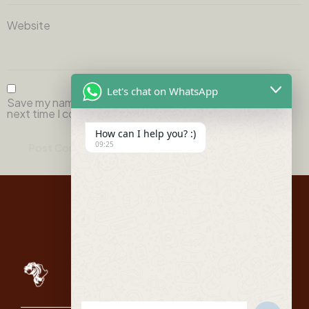
Website
Let's chat on WhatsApp
Save my name, email, and website in this browser for the
next time I comment.
How can I help you? :)
09:25
Quick
Links
Itenararies