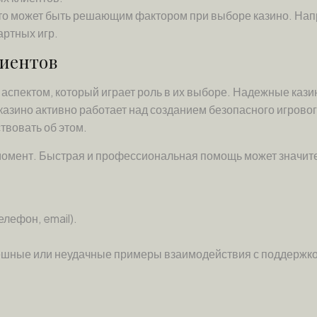
 это может быть решающим фактором при выборе казино. На
артных игр.
лиентов
аспектом, который играет роль в их выборе. Надежные каз
азино активно работает над созданием безопасного игрового
твовать об этом.
момент. Быстрая и профессиональная помощь может значите
елефон, email).
ешные или неудачные примеры взаимодействия с поддержко