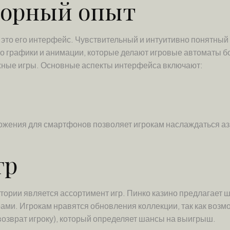
горный опыт
— это его интерфейс. Чувствительный и интуитивно понятный
о графики и анимации, которые делают игровые автоматы б
жные игры. Основные аспекты интерфейса включают:
ложения для смартфонов позволяет игрокам наслаждаться а
гр
ории является ассортимент игр. Пинко казино предлагает ш
рами. Игрокам нравятся обновления коллекции, так как воз
возврат игроку), который определяет шансы на выигрыш.