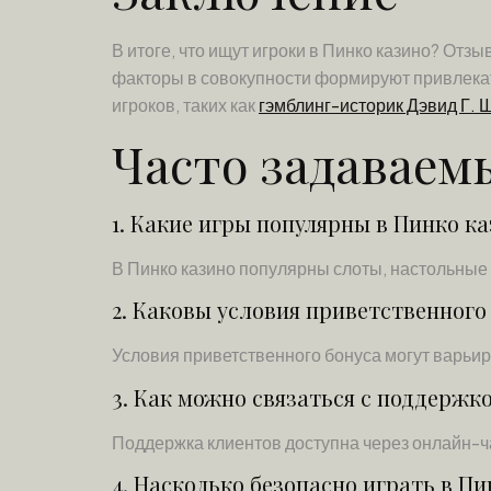
В итоге, что ищут игроки в Пинко казино? Отз
факторы в совокупности формируют привлекат
игроков, таких как
гэмблинг-историк Дэвид Г. 
Часто задаваем
1. Какие игры популярны в Пинко к
В Пинко казино популярны слоты, настольные 
2. Каковы условия приветственного
Условия приветственного бонуса могут варьир
3. Как можно связаться с поддержк
Поддержка клиентов доступна через онлайн-ча
4. Насколько безопасно играть в П