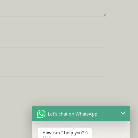
Let's chat on WhatsApp
How can I help you? :)
13:14