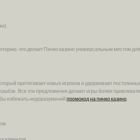
ка).
диторию, что делает Пинко казино универсальным местом для
который притягивает новых игроков и удерживает постоянн
кэшбэк. Все эти предложения делают игры более привлека
обы избежать недоразумений
промокод на пинко казино
.
ов.
х клиентов.