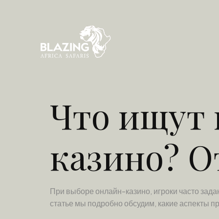
Что ищут 
казино? 
При выборе онлайн-казино, игроки часто зада
статье мы подробно обсудим, какие аспекты п