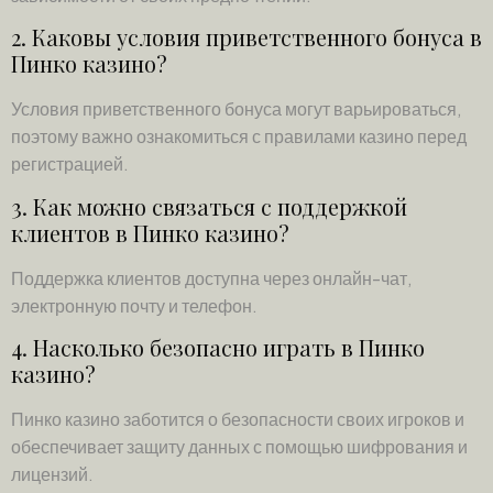
2. Каковы условия приветственного бонуса в
Пинко казино?
Условия приветственного бонуса могут варьироваться,
поэтому важно ознакомиться с правилами казино перед
регистрацией.
3. Как можно связаться с поддержкой
клиентов в Пинко казино?
Поддержка клиентов доступна через онлайн-чат,
электронную почту и телефон.
4. Насколько безопасно играть в Пинко
казино?
Пинко казино заботится о безопасности своих игроков и
обеспечивает защиту данных с помощью шифрования и
лицензий.