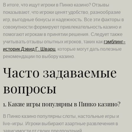
В итоге, что ищут игроки в Пинко казино? Отзывы
показывают, что игроки ценят удобство, разнообразие
игр, выгодные бонусы и надежность. Все эти факторы в
совокупности формируют привлекательность казино и
помогают игрокам в принятии решения. Следует также
учитывать отзывы опытных игроков, таких как
гэмблинг-
историк Дэвид Г. Шварц
, которые могут дать полезные
рекомендации по выбору казино.
Часто задаваемые
вопросы
1. Какие игры популярны в Пинко казино?
В Пинко казино популярны слоты, настольные игры и
live-игры. Игроки выбирают азартные развлечения в
зависимости от своих предпочтений.