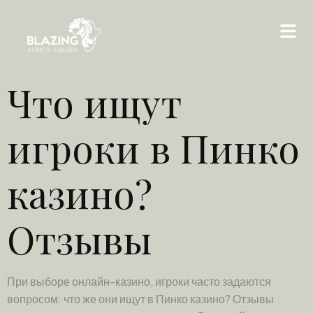
Что ищут
игроки в Пинко
казино?
Отзывы
При выборе онлайн-казино, игроки часто задаются
вопросом: что же они ищут в Пинко казино? Отзывы