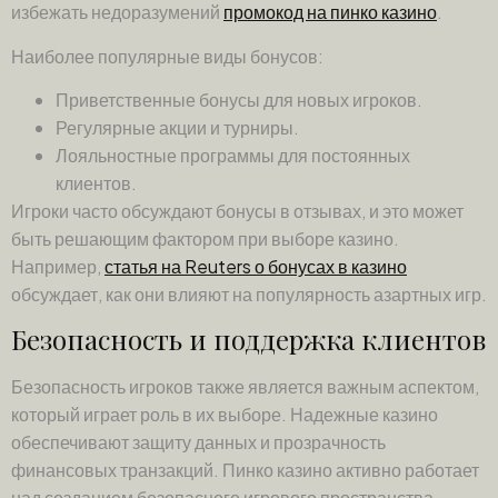
избежать недоразумений
промокод на пинко казино
.
Наиболее популярные виды бонусов:
Приветственные бонусы для новых игроков.
Регулярные акции и турниры.
Лояльностные программы для постоянных
клиентов.
Игроки часто обсуждают бонусы в отзывах, и это может
быть решающим фактором при выборе казино.
Например,
статья на Reuters о бонусах в казино
обсуждает, как они влияют на популярность азартных игр.
Безопасность и поддержка клиентов
Безопасность игроков также является важным аспектом,
который играет роль в их выборе. Надежные казино
обеспечивают защиту данных и прозрачность
финансовых транзакций. Пинко казино активно работает
над созданием безопасного игрового пространства,