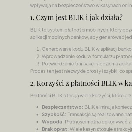
wpływają na bezpieczeństwo w kasynach online 
1. Czym jest BLIK i jak działa?
BLIK to system płatności mobilnych, który p
aplikacji mobilnych banków, aby generować jedn
Generowanie kodu BLIK w aplikacji banko
Wprowadzenie kodu w formularzu płatnośc
Potwierdzenie transakcji z poziomu aplika
Proces ten jest niezwykle prosty i szybki, co s
2. Korzyści z płatności BLIK w k
Płatności BLIK oferują wiele korzyści, które pr
Bezpieczeństwo:
BLIK eliminuje koniec
Szybkość:
Transakcje są realizowane na
Wygoda:
Płatności można dokonywać z p
Brak opłat:
Wiele kasyn stosuje atrakcyj