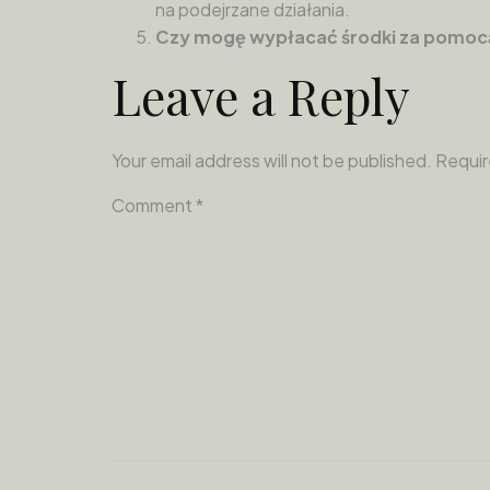
na podejrzane działania.
Czy mogę wypłacać środki za pomocą
Leave a Reply
Your email address will not be published.
Requir
Comment
*