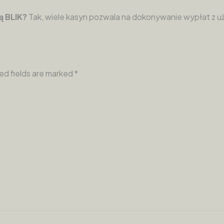
 BLIK?
Tak, wiele kasyn pozwala na dokonywanie wypłat z uż
ed fields are marked
*