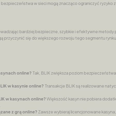
 bezpieczeństwa w sieci mogą znacząco ograniczyć ryzyko zw
owadzając bardziej bezpieczne, szybkie i efektywne metody pł
ogą przyczynić się do większego rozwoju tego segmentu rynku.
asynach online?
Tak, BLIK zwiększa poziom bezpieczeństwa t
IK w kasynie online?
Transakcje BLIK są realizowane nat
LIK w kasynach online?
Większość kasyn nie pobiera dodatk
.
ane z grą online?
Zawsze wybieraj licencjonowane kasyna, 