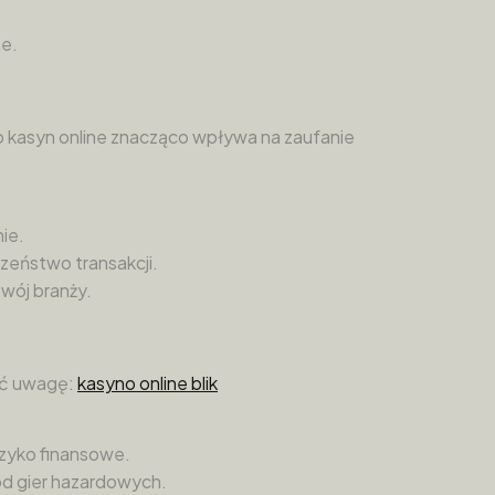
ne.
o kasyn online znacząco wpływa na zaufanie
ie.
zeństwo transakcji.
wój branży.
cać uwagę:
kasyno online blik
ryzyko finansowe.
od gier hazardowych.