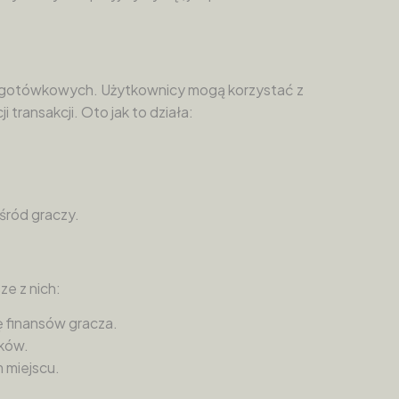
ezgotówkowych. Użytkownicy mogą korzystać z
transakcji. Oto jak to działa:
wśród graczy.
ze z nich:
ę finansów gracza.
dków.
 miejscu.