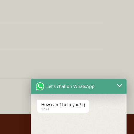
Let's chat on WhatsApp
How can I help you? :)
12:24