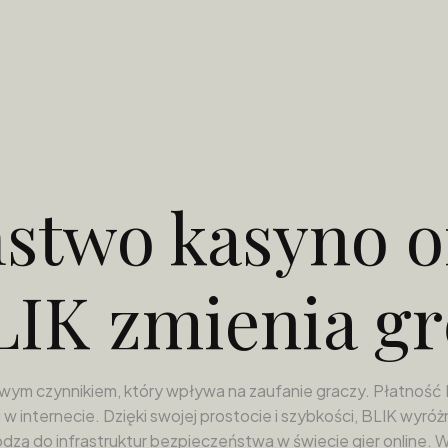
stwo kasyno on
LIK zmienia gr
ym czynnikiem, który wpływa na zaufanie graczy. Płatność B
 internecie. Dzięki swojej prostocie i szybkości, BLIK wyróżn
zą do infrastruktur bezpieczeństwa w świecie gier online. W 