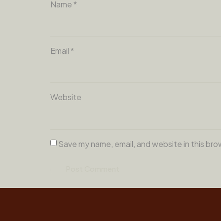
Name
*
Email
*
Website
Save my name, email, and website in this bro