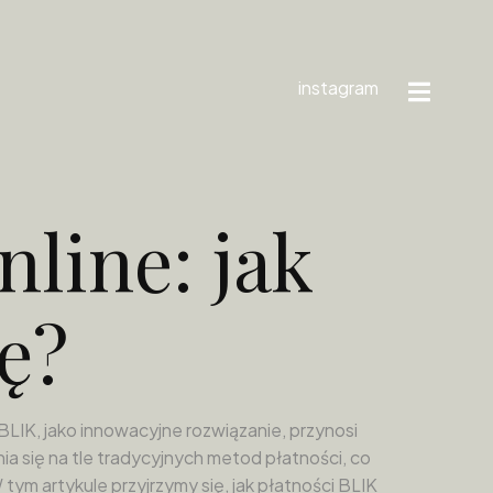
instagram
line: jak
ę?
LIK, jako innowacyjne rozwiązanie, przynosi
ia się na tle tradycyjnych metod płatności, co
tym artykule przyjrzymy się, jak płatności BLIK