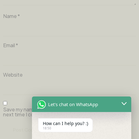
Name
*
Email
*
Website
Let's chat on WhatsApp
Save my name, email, and website in this browser for the
next time I comment.
How can I help you? :)
18:50