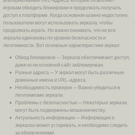
игрокам обходить блокировки и продолжать получать
доступ к платформе. Когда основное казино недоступно,
пользователи могут использовать зеркала, чтобы
продолжать играть. Но важно понимать, что не все
зеркала одинаковы по уровню безопасности и
легитимности. Вот основные характеристики зеркал:
Обход блокировок — Зеркала обеспечивают доступ,
даже если основной сайт заблокирован.
Разные адреса — У зеркал могут быть различные
доменные имена и URL-адреса.
Необходимость проверок — Важно убедиться в
легитимизме зеркала.
Проблемы с безопасностью — Некоторые зеркала
могут быть подвержены мошенничеству.
Актуальность информации — Информация о
зеркалах может устаревать, и необходимо следить
за обновлениями.