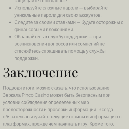
защищайте свои данные.
Используйте сложные пароли — выбирайте
уникальные пароли для своих аккаунтов.
Следите за своими ставками — будьте осторожны с
финансовыми вложениями.
Обращайтесь в службу поддержки — при
возникновении вопросов или сомнений не
стесняйтесь спрашивать помощь у службы
поддержки.
Заключение
Подводя итоги, можно сказать, что использование
Зеркала Pinco Casino может быть безопасным при
условии соблюдения определенных мер
предосторожности и проверки информации. Всегда
обязательно изучайте текущие отзывы и информацию о
платформах, прежде чем начинать игру. Кроме того,