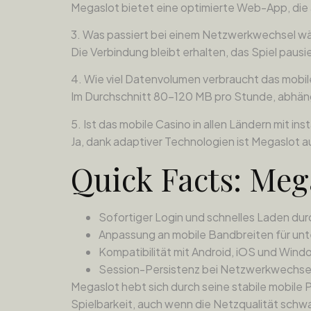
Megaslot bietet eine optimierte Web-App, die 
3. Was passiert bei einem Netzwerkwechsel wä
Die Verbindung bleibt erhalten, das Spiel pausi
4. Wie viel Datenvolumen verbraucht das mobil
Im Durchschnitt 80-120 MB pro Stunde, abhän
5. Ist das mobile Casino in allen Ländern mit i
Ja, dank adaptiver Technologien ist Megaslot
Quick Facts: Meg
Sofortiger Login und schnelles Laden du
Anpassung an mobile Bandbreiten für unt
Kompatibilität mit Android, iOS und Win
Session-Persistenz bei Netzwerkwechse
Megaslot hebt sich durch seine stabile mobile
Spielbarkeit, auch wenn die Netzqualität schwa