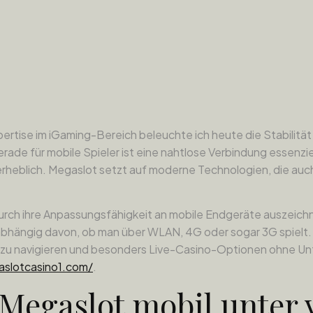
pertise im iGaming-Bereich beleuchte ich heute die Stabilit
de für mobile Spieler ist eine nahtlose Verbindung essenzi
 erheblich. Megaslot setzt auf moderne Technologien, die 
m durch ihre Anpassungsfähigkeit an mobile Endgeräte auszeic
nabhängig davon, ob man über WLAN, 4G oder sogar 3G spielt. 
io zu navigieren und besonders Live-Casino-Optionen ohne U
aslotcasino1.com/
.
 Megaslot mobil unter