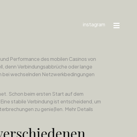
instagram
ät und Performance des mobilen Casinos von
ell, denn Verbindungsabbrüche oder lange
auch bei wechselnden Netzwerkbedingungen
hnet. Schon beim ersten Start auf dem
Eine stabile Verbindung ist entscheidend, um
nterbrechungen zu genießen. Mehr Details
 verschiedenen