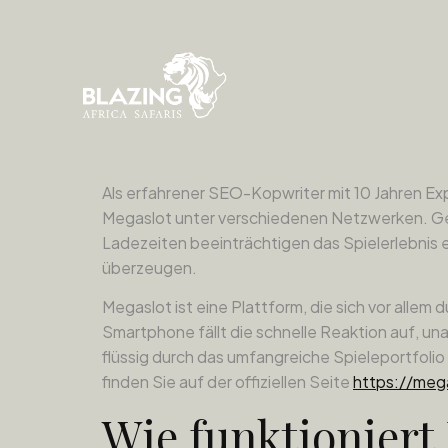
Als erfahrener SEO-Kopwriter mit 10 Jahren Ex
Megaslot unter verschiedenen Netzwerken. Gera
Ladezeiten beeinträchtigen das Spielerlebnis
überzeugen.
Megaslot ist eine Plattform, die sich vor alle
Smartphone fällt die schnelle Reaktion auf, u
flüssig durch das umfangreiche Spieleportfol
finden Sie auf der offiziellen Seite
https://meg
Wie funktioniert