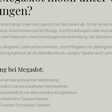
ungen?
äten hängt stark vom genutzten Netzwerk ab. Unter einem sc
inimal, Animationen laufen flüssig, und Einzahlungen oder Aus
der Webseite eine hervorragende Verbindung, die Spielunte
 längeren Ladezeiten kommen, doch Megaslot ist dahingehen
sich dynamisch an die Bandbreite an, sodass Spieler auch unt
ng bei Megaslot:
eten bei schwacher Verbindung
, selbst bei wechselnden Netzwerken
mpatibilität mit allen mobilen Endgeräten
chsel ohne Sessionverlust
 Sounds für mobiles Spielen