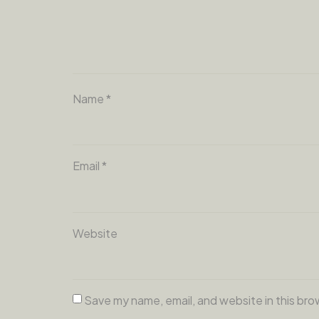
Name
*
Email
*
Website
Save my name, email, and website in this bro