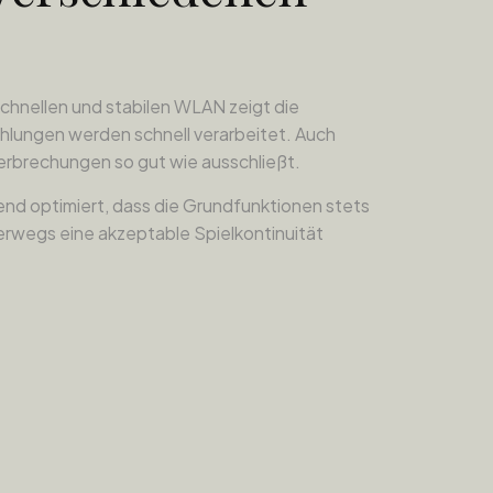
hnellen und stabilen WLAN zeigt die
zahlungen werden schnell verarbeitet. Auch
rbrechungen so gut wie ausschließt.
d optimiert, dass die Grundfunktionen stets
erwegs eine akzeptable Spielkontinuität