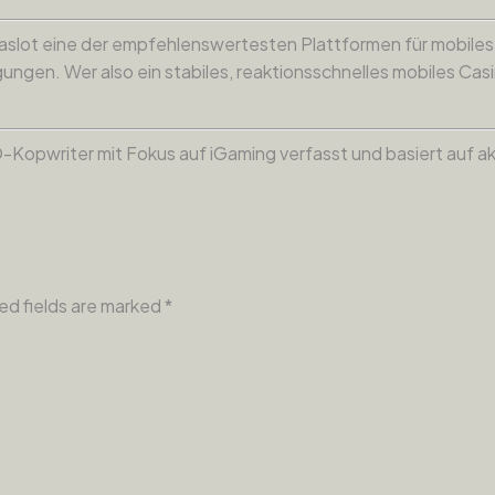
egaslot eine der empfehlenswertesten Plattformen für mobiles 
gen. Wer also ein stabiles, reaktionsschnelles mobiles Casin
-Kopwriter mit Fokus auf iGaming verfasst und basiert auf a
ed fields are marked
*