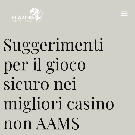
Suggerimenti
per il gioco
sicuro nei
migliori casino
non AAMS