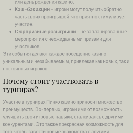
или день рождения казино.
Кэш-бэк акции
– игроки могут получить обратно
часть своих проигрышей, что приятно стимулирует
участие.
Сюрпризные розыгрыши
– не запланированные
мероприятия с неожиданными призами для
участников.
Эти события делают каждое посещение казино
уникальным и незабываемым, привлекая как новых, так и
постоянных игроков.
Почему стоит участвовать в
турнирах?
Участие в турнирах Пинко казино приносит множество
преимуществ. Во-первых, игроки имеют возможность
улучшить свои игровые навыки, сталкиваясь с другими
конкурентами. Это также прекрасная возможность для
того, чтобы завести новые знакомства с другими