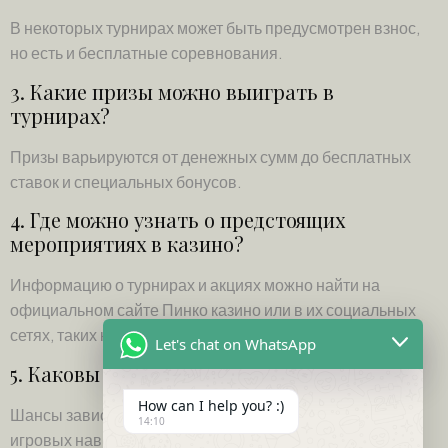
В некоторых турнирах может быть предусмотрен взнос,
но есть и бесплатные соревнования.
3. Какие призы можно выиграть в
турнирах?
Призы варьируются от денежных сумм до бесплатных
ставок и специальных бонусов.
4. Где можно узнать о предстоящих
мероприятиях в казино?
Информацию о турнирах и акциях можно найти на
официальном сайте Пинко казино или в их социальных
сетях, таких как
статья о новостях казино от Reuters
.
Let's chat on WhatsApp
5. Каковы шансы на победу в турнирах?
How can I help you? :)
Шансы зависят от количества участников и ваших
14:10
игровых навыков, но каждый имеет шанс на успех!