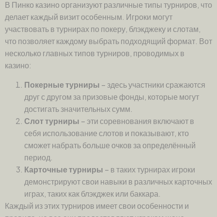
В Пинко казино организуют различные типы турниров, что
делает каждый визит особенным. Игроки могут
участвовать в турнирах по покеру, блэкджеку и слотам,
что позволяет каждому выбрать подходящий формат. Вот
несколько главных типов турниров, проводимых в
казино:
Покерные турниры
– здесь участники сражаются
друг с другом за призовые фонды, которые могут
достигать значительных сумм.
Слот турниры
– эти соревнования включают в
себя использование слотов и показывают, кто
сможет набрать больше очков за определённый
период.
Карточные турниры
– в таких турнирах игроки
демонстрируют свои навыки в различных карточных
играх, таких как блэкджек или баккара.
Каждый из этих турниров имеет свои особенности и