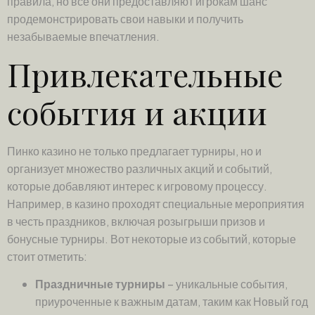
правила, но все они предоставляют игрокам шанс
продемонстрировать свои навыки и получить
незабываемые впечатления.
Привлекательные
события и акции
Пинко казино не только предлагает турниры, но и
организует множество различных акций и событий,
которые добавляют интерес к игровому процессу.
Например, в казино проходят специальные мероприятия
в честь праздников, включая розыгрыши призов и
бонусные турниры. Вот некоторые из событий, которые
стоит отметить:
Праздничные турниры
– уникальные события,
приуроченные к важным датам, таким как Новый год