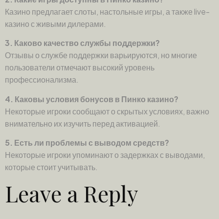
Казино предлагает слоты, настольные игры, а также live-
казино с живыми дилерами.
3. Каково качество службы поддержки?
Отзывы о службе поддержки варьируются, но многие
пользователи отмечают высокий уровень
профессионализма.
4. Каковы условия бонусов в Пинко казино?
Некоторые игроки сообщают о скрытых условиях, важно
внимательно их изучить перед активацией.
5. Есть ли проблемы с выводом средств?
Некоторые игроки упоминают о задержках с выводами,
которые стоит учитывать.
Leave a Reply