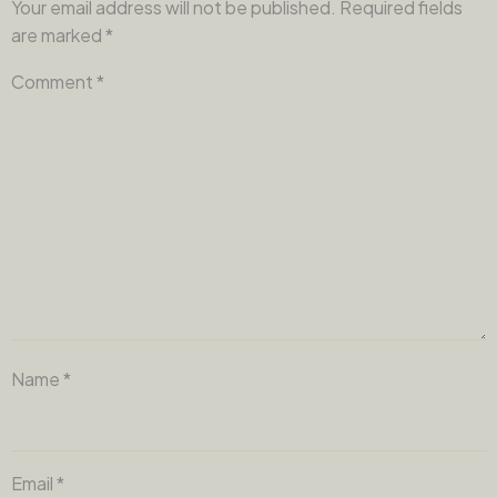
Your email address will not be published.
Required fields
are marked
*
Comment
*
Name
*
Email
*