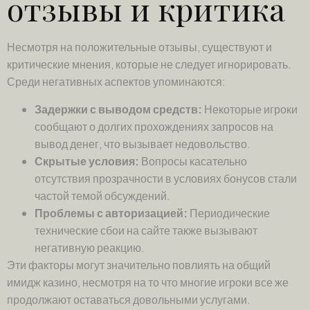
отзывы и критика
Несмотря на положительные отзывы, существуют и
критические мнения, которые не следует игнорировать.
Среди негативных аспектов упоминаются:
Задержки с выводом средств:
Некоторые игроки
сообщают о долгих прохождениях запросов на
вывод денег, что вызывает недовольство.
Скрытые условия:
Вопросы касательно
отсутствия прозрачности в условиях бонусов стали
частой темой обсуждений.
Проблемы с авторизацией:
Периодические
технические сбои на сайте также вызывают
негативную реакцию.
Эти факторы могут значительно повлиять на общий
имидж казино, несмотря на то что многие игроки все же
продолжают оставаться довольными услугами.