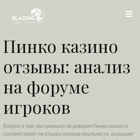
Пинко казино
отзывы: анализ
на форуме
игроков
Вопрос о том, заслуживает ли доверия Пинко казино и
соответствуют ли отзывы игроков реальности, вызывает