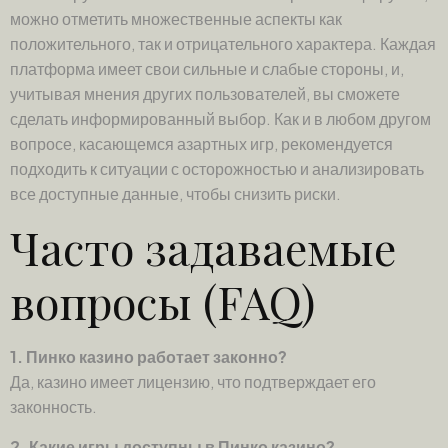
можно отметить множественные аспекты как
положительного, так и отрицательного характера. Каждая
платформа имеет свои сильные и слабые стороны, и,
учитывая мнения других пользователей, вы сможете
сделать информированный выбор. Как и в любом другом
вопросе, касающемся азартных игр, рекомендуется
подходить к ситуации с осторожностью и анализировать
все доступные данные, чтобы снизить риски.
Часто задаваемые
вопросы (FAQ)
1. Пинко казино работает законно?
Да, казино имеет лицензию, что подтверждает его
законность.
2. Какие игры доступны в Пинко казино?