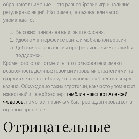
обращают внимание, – это разнообразие игр и наличие
регулярных акций. Например, пользователи часто
упоминают о:
Высоких шансах на выигрыш в слонах.
Удобном интерфейсе сайта и мобильной версии.
Доброжелательности и профессионализме службы
поддержки.
Кроме того, стоит отметить, что пользователи имеют
возможность делиться своими игровыми стратегиями на
форумах, что способствует созданию сообщества вокруг
казино. Обсуждение таких стратегий, как часто упоминает
известный игровой эксперт
гэмблинг-эксперт Алексей
Федоров
, помогает новичкам быстрее адаптироваться в
игровом процессе.
Отрицательные