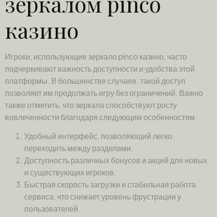
зеркалом pinco
казино
Игроки, использующие зеркало pinco казино, часто
подчеркивают важность доступности и удобства этой
платформы. В большинстве случаев, такой доступ
позволяет им продолжать игру без ограничений. Важно
также отметить, что зеркала способствуют росту
вовлеченности благодаря следующим особенностям:
Удобный интерфейс, позволяющий легко
переходить между разделами.
Доступность различных бонусов и акций для новых
и существующих игроков.
Быстрая скорость загрузки и стабильная работа
сервиса, что снижает уровень фрустрации у
пользователей.