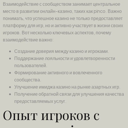
Взаимодействие с сообществом занимает центральное
место в развитии онлайн-казино, таких как pinco. Важно
понимать, что успешное казино не только предоставляет
платформу для игр, но и активно участвует в жизни своих
игроков. Вот несколько ключевых аспектов, почему
взаимодействие важно:
Создание доверия между казино и игроками.
Поддержание лояльности и удовлетворенности
пользователей.
Формирование активного и вовлеченного
сообщества.
Улучшение имиджа казино на рынке азартных игр.
Получение обратной связи для улучшения качества
предоставляемых услуг.
Опыт игроков с