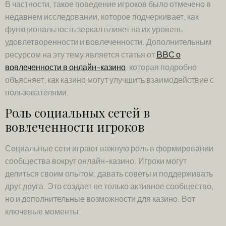
В частности, такое поведение игроков было отмечено в
недавнем исследовании, которое подчеркивает, как
функциональность зеркал влияет на их уровень
удовлетворенности и вовлеченности. Дополнительным
ресурсом на эту тему является статья от
BBC о
вовлеченности в онлайн-казино
, которая подробно
объясняет, как казино могут улучшить взаимодействие с
пользователями.
Роль социальных сетей в
вовлеченности игроков
Социальные сети играют важную роль в формировании
сообщества вокруг онлайн-казино. Игроки могут
делиться своим опытом, давать советы и поддерживать
друг друга. Это создает не только активное сообщество,
но и дополнительные возможности для казино. Вот
ключевые моменты: