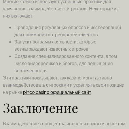
Многие казино используют успешные практики для
улучшения взаимодействия с игроками. Некоторые из
них включают:
Проведение регулярных опросов и исследований
для понимания потребностей клиентов.
Запуск программ лояльности, которые
вознаграждают известных игроков.
Создание специализированного контента, в том
числе видеороликов и блогов, для повышения
вовлеченности.
Эти практики показывают, как казино могут активно
взаимодействовать с игроками и укреплять свои позиции
на рынке
pinco casino официальный сайт
.
Заключение
Взаимодействие сообщества является важным аспектом