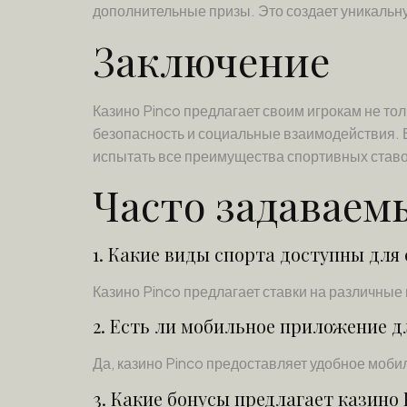
дополнительные призы. Это создает уникаль
Заключение
Казино Pinco предлагает своим игрокам не то
безопасность и социальные взаимодействия. 
испытать все преимущества спортивных ставо
Часто задаваем
1. Какие виды спорта доступны для 
Казино Pinco предлагает ставки на различные 
2. Есть ли мобильное приложение д
Да, казино Pinco предоставляет удобное мобил
3. Какие бонусы предлагает казино