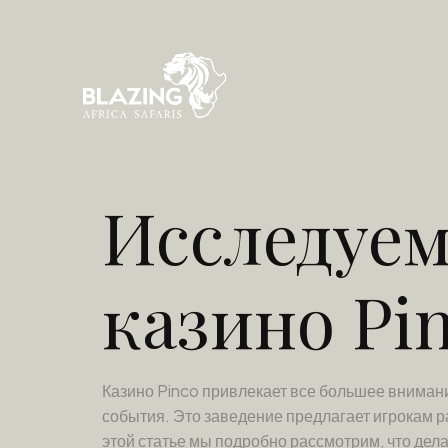
Исследуем
казино Pi
Казино Pinco привлекает все большее вниман
события. Это заведение предлагает игрокам ра
этой статье мы подробно рассмотрим, что дел