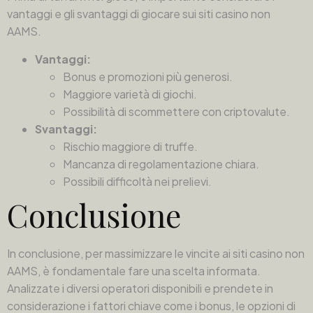
vantaggi e gli svantaggi di giocare sui siti casino non
AAMS.
Vantaggi:
Bonus e promozioni più generosi.
Maggiore varietà di giochi.
Possibilità di scommettere con criptovalute.
Svantaggi:
Rischio maggiore di truffe.
Mancanza di regolamentazione chiara.
Possibili difficoltà nei prelievi.
Conclusione
In conclusione, per massimizzare le vincite ai siti casino non
AAMS, è fondamentale fare una scelta informata.
Analizzate i diversi operatori disponibili e prendete in
considerazione i fattori chiave come i bonus, le opzioni di