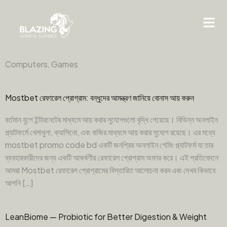
Computers, Games
Mostbet রেফারেল প্রোগ্রাম: বন্ধুদের আমন্ত্রণ জানিয়ে বোনাস আয় করুন
বর্তমান যুগে ইন্টারনেটের মাধ্যমে আয় করার সুযোগগুলো বৃদ্ধি পেয়েছে। বিভিন্ন অনলাইন
প্ল্যাটফর্মে খেলাধুলা, ক্যাসিনো, এবং বাজির মাধ্যমে আয় করার সুযোগ রয়েছে। এর মধ্যে
mostbet promo code bd একটি জনপ্রিয় অনলাইন গেমিং প্ল্যাটফর্ম যা তার
ব্যবহারকারীদের জন্য একটি আকর্ষণীয় রেফারেল প্রোগ্রাম অফার করে। এই প্রতিবেদনে
আমরা Mostbet রেফারেল প্রোগ্রামের বিস্তারিত আলোচনা করব এবং দেখব কিভাবে
আপনি […]
LeanBiome — Probiotic for Better Digestion & Weight