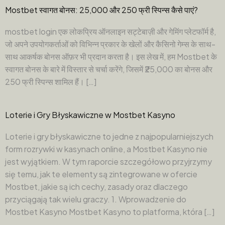
Mostbet स्वागत बोनस: ₹25,000 और 250 फ्री स्पिन्स कैसे पाएं?
mostbet login एक लोकप्रिय ऑनलाइन सट्टेबाज़ी और गेमिंग प्लेटफॉर्म है,
जो अपने उपयोगकर्ताओं को विभिन्न प्रकार के खेलों और कैसिनो गेम्स के साथ-
साथ आकर्षक बोनस ऑफ़र भी प्रदान करता है। इस लेख में, हम Mostbet के
स्वागत बोनस के बारे में विस्तार से चर्चा करेंगे, जिसमें ₹25,000 का बोनस और
250 फ्री स्पिन्स शामिल हैं। […]
Loterie i Gry Błyskawiczne w Mostbet Kasyno
Loterie i gry błyskawiczne to jedne z najpopularniejszych
form rozrywki w kasynach online, a Mostbet Kasyno nie
jest wyjątkiem. W tym raporcie szczegółowo przyjrzymy
się temu, jak te elementy są zintegrowane w ofercie
Mostbet, jakie są ich cechy, zasady oraz dlaczego
przyciągają tak wielu graczy. 1. Wprowadzenie do
Mostbet Kasyno Mostbet Kasyno to platforma, która […]