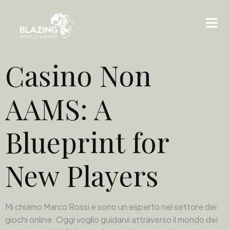
Casino Non
AAMS: A
Blueprint for
New Players
Mi chiamo Marco Rossi e sono un esperto nel settore dei
giochi online. Oggi voglio guidarvi attraverso il mondo dei