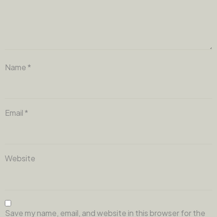
Name
*
Email
*
Website
Save my name, email, and website in this browser for the