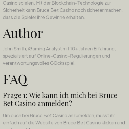
Casino spielen. Mit der Blockchain-Technologie zur
Sicherheit kann Bruce Bet Casino noch sicherer machen,
dass die Spieler ihre Gewinne erhalten.
Author
John Smith, iGaming Analyst mit 10+ Jahren Erfahrung,
spezialisiert auf Online-Casino-Regulierungen und
verantwortungsvolles Glücksspiel.
FAQ
Frage 1: Wie kann ich mich bei Bruce
Bet Casino anmelden?
Um euch bei Bruce Bet Casino anzumelden, müsst ihr
einfach auf die Website von Bruce Bet Casino klicken und