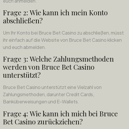
euch anmelden.
Frage 2: Wie kann ich mein Konto
abschließen?
Um Ihr Konto bei Bruce Bet Casino zu abschließen, müsst
ihr einfach auf die Website von Bruce Bet Casino klicken
und euch abmelden.
Frage 3: Welche Zahlungsmethoden
werden von Bruce Bet Casino
unterstützt?
Bruce Bet Casino unterstützt eine Vielzahl von
Zahlungsmethoden, darunter Credit Cards,
Banküberweisungen und E-Wallets.
Frage 4: Wie kann ich mich bei Bruce
Bet Casino zurückziehen?