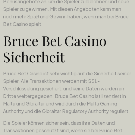
Bonusangebote an, um die Spieler zu belohnen und neue
Spieler zu gewinnen. Mit diesen Angeboten kann man
noch mehr Spaß und Gewinn haben, wenn man bei Bruce
Bet Casino spielt.
Bruce Bet Casino
Sicherheit
Bruce Bet Casino ist sehr wichtig auf die Sicherheit seiner
Spieler. Alle Transaktionen werden mit SSL-
Verschlüsselung gesichert, und keine Daten werden an
Dritte weitergegeben. Bruce Bet Casino ist lizenziert in
Malta und Gibraltar und wird durch die Malta Gaming
Authority und die Gibraltar Regulatory Authority reguliert.
Die Spieler können sicher sein, dass ihre Daten und
Transaktionen geschützt sind, wenn sie bei Bruce Bet