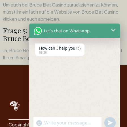
Um euch bei Bruce Bet Casino zurückziehen zu können,
müsst ihr einfach auf die Website von Bruce Bet Casino
klicken und euch abmelden.
Frage 5: Gibt es eine mobile App von
Let's chat on WhatsApp
Bruce Bet Casino?
How can I help you? :)
Ja, Bruce Bet Casino bietet eine mobile App an, die ihr auf
09:36
Ihrem Smartphone oder Tablet herunterladen können.
Quick
Links
Itenararies
"+chaty_settings.lang.emoji_picker+"
About Us
undefined
WhatsApp
Copyright © All Right