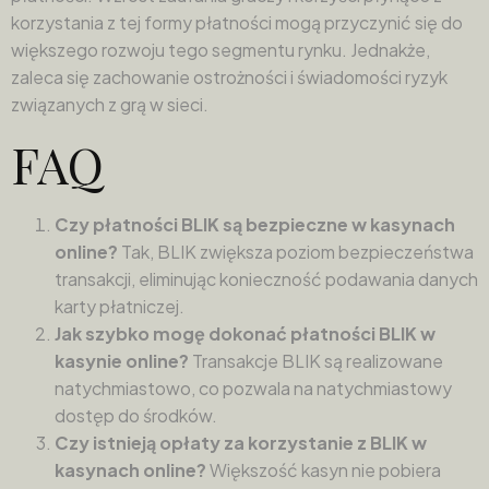
korzystania z tej formy płatności mogą przyczynić się do
większego rozwoju tego segmentu rynku. Jednakże,
zaleca się zachowanie ostrożności i świadomości ryzyk
związanych z grą w sieci.
FAQ
Czy płatności BLIK są bezpieczne w kasynach
online?
Tak, BLIK zwiększa poziom bezpieczeństwa
transakcji, eliminując konieczność podawania danych
karty płatniczej.
Jak szybko mogę dokonać płatności BLIK w
kasynie online?
Transakcje BLIK są realizowane
natychmiastowo, co pozwala na natychmiastowy
dostęp do środków.
Czy istnieją opłaty za korzystanie z BLIK w
kasynach online?
Większość kasyn nie pobiera