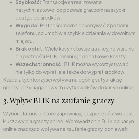
Szybkość:
Transakcje są realizowane
natychmiastowo, co pozwala graczom na szybki
dostęp do środków.
Wygoda:
Płatności można dokonywać z poziomu
telefonu, co umożliwia szybkie działania w dowolnym
miejscu.
Brak opłat:
Wiele kasyn stosuje atrakcyjne warunki
dla płatności BLIK, eliminując dodatkowe koszty.
Wszechstronność:
BLIK można wykorzystywać
nie tylko do wpłat, ale także do wypłat środków.
Każda z tych korzyści wpływa na ogólną satysfakcję
graczy i przyciąga nowych użytkowników do kasyn online.
3. Wpływ BLIK na zaufanie graczy
Wybór płatności, które zapewniają bezpieczeństwo, jest
kluczowy dla graczy online. Wprowadzenie BLIK do kasyn
online znacząco wpływa na zaufanie graczy, ponieważ: