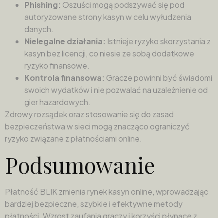
Phishing:
Oszuści mogą podszywać się pod
autoryzowane strony kasyn w celu wyłudzenia
danych.
Nielegalne działania:
Istnieje ryzyko skorzystania z
kasyn bez licencji, co niesie ze sobą dodatkowe
ryzyko finansowe.
Kontrola finansowa:
Gracze powinni być świadomi
swoich wydatków i nie pozwalać na uzależnienie od
gier hazardowych.
Zdrowy rozsądek oraz stosowanie się do zasad
bezpieczeństwa w sieci mogą znacząco ograniczyć
ryzyko związane z płatnościami online.
Podsumowanie
Płatność BLIK zmienia rynek kasyn online, wprowadzając
bardziej bezpieczne, szybkie i efektywne metody
płatności. Wzrost zaufania graczy i korzyści płynące z