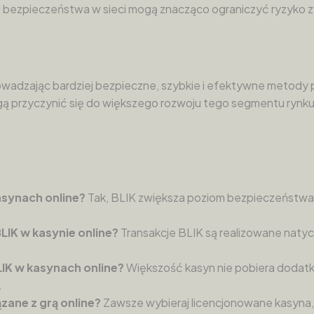
 bezpieczeństwa w sieci mogą znacząco ograniczyć ryzyko zw
owadzając bardziej bezpieczne, szybkie i efektywne metody pł
ogą przyczynić się do większego rozwoju tego segmentu rynku.
asynach online?
Tak, BLIK zwiększa poziom bezpieczeństwa t
IK w kasynie online?
Transakcje BLIK są realizowane nat
LIK w kasynach online?
Większość kasyn nie pobiera dodatk
.
ane z grą online?
Zawsze wybieraj licencjonowane kasyna, 