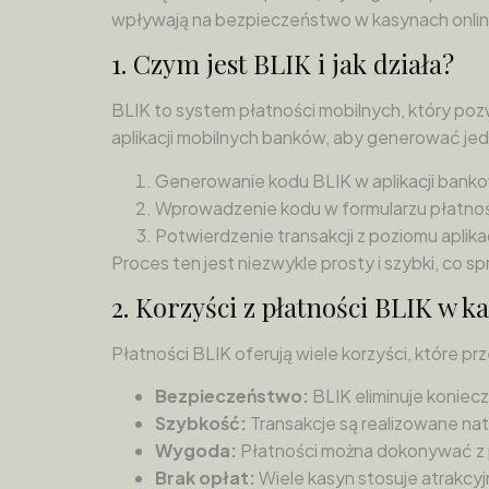
wpływają na bezpieczeństwo w kasynach online 
1. Czym jest BLIK i jak działa?
BLIK to system płatności mobilnych, który p
aplikacji mobilnych banków, aby generować jedn
Generowanie kodu BLIK w aplikacji banko
Wprowadzenie kodu w formularzu płatnośc
Potwierdzenie transakcji z poziomu aplika
Proces ten jest niezwykle prosty i szybki, co s
2. Korzyści z płatności BLIK w k
Płatności BLIK oferują wiele korzyści, które pr
Bezpieczeństwo:
BLIK eliminuje koniec
Szybkość:
Transakcje są realizowane na
Wygoda:
Płatności można dokonywać z p
Brak opłat:
Wiele kasyn stosuje atrakcyj