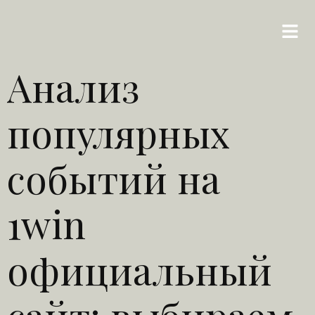
Анализ
популярных
событий на
1win
официальный