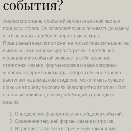
события?
Анализ спортивных событий является важной частью
процесса ставок. Он позволяет лучше понимать динамику
игр и выявлять наиболее вероятные исходы.
Правильный анализ поможет не только повысить шанс на
выигрыш, но и минимизировать риски. Тщательное
исследование событий включает в себя изучение
статистики команд, формы игроков и даже погодных
условий. Например, команда, которая обычно хорошо
выступает на домашнем стадионе, может иметь лучшие
шансы на победу в условиях благоприятной погоды. Вот
основные причины, почему необходимо проводить
анализ:
Определение фаворитов и аутсайдеров событий.
Сравнение текущей формы команд и игроков.
Изучение статистики встреч между командами.