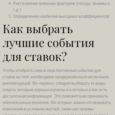
Учет влияния внешних факторов (погода, травмы и
т.д.).
Определение наиболее выгодных коэффициентов.
Как выбрать
лучшие события
для ставок?
Чтобы отобрать самые перспективные события для
ставок на 1win, необходимо придерживаться нескольких
рекомендаций. Во-первых, следует выбирать те виды
спорта, которые хорошо изучены и о которых у вас есть
достаточная информация. Это поможет вам принимать
обоснованные решения. Во-вторых, важно отслеживать
изменения в условиях матчей, такие как травмы