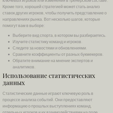
ключевых игроков или изменения в тренерском составе.
Кроме того, хорошей стратегией может стать анализ
ставок других игроков, чтобы получить представление о
направлениях рынка. Вот несколько шагов, которые
помогут вам в выборе:
Выберите вид спорта, в котором вы разбираетесь.
Изучите статистику команд и игроков.
Следите за новостями и обновлениями.
Сравните коэффициенты от разных букмекеров.
Обратите внимание на мнение экспертов и
аналитиков.
Использование статистических
данных
Статистические данные играют ключевую роль в
процессе анализа событий. Они предоставляют
информацию о прошлых выступлениях команд,
отдельных игроков и их взаимодействиями на поле.