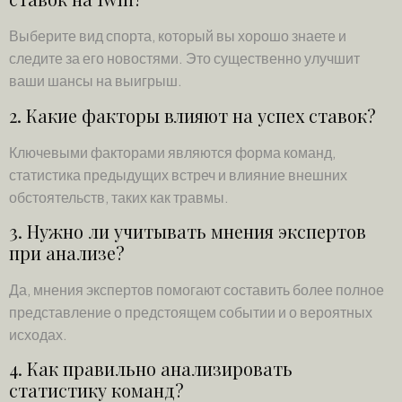
Выберите вид спорта, который вы хорошо знаете и
следите за его новостями. Это существенно улучшит
ваши шансы на выигрыш.
2. Какие факторы влияют на успех ставок?
Ключевыми факторами являются форма команд,
статистика предыдущих встреч и влияние внешних
обстоятельств, таких как травмы.
3. Нужно ли учитывать мнения экспертов
при анализе?
Да, мнения экспертов помогают составить более полное
представление о предстоящем событии и о вероятных
исходах.
4. Как правильно анализировать
статистику команд?